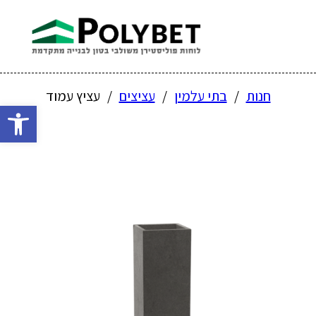
חנות
/
בתי עלמין
/
עציצים
/
עציץ עמוד
פתח 