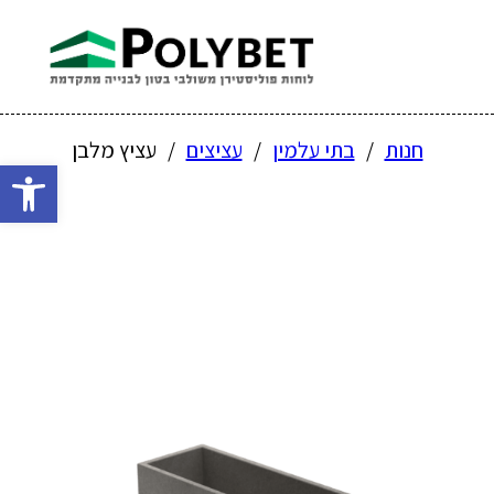
חנות
/
בתי עלמין
/
עציצים
/
עציץ מלבן
פתח 